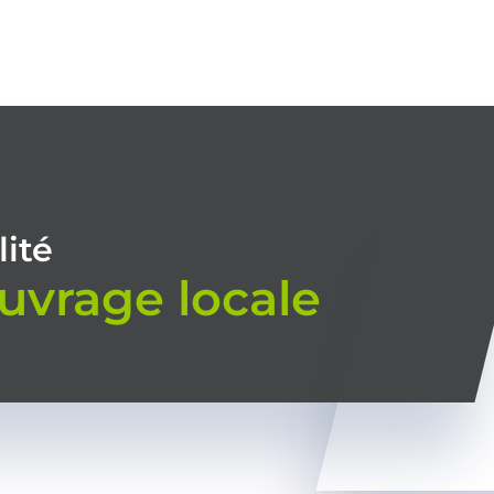
TIONS
CONSEIL
MODALITÉS DE FORMATION
RÉALISATIONS
NO
lité
ouvrage locale