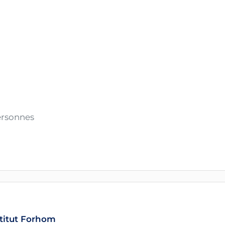
ersonnes
stitut Forhom