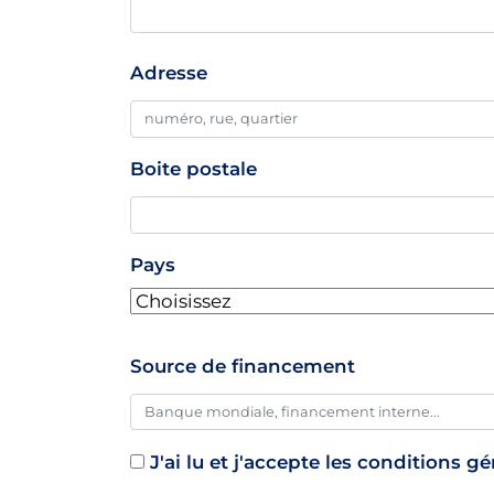
Adresse
Adresse
professionnelle
Boite postale
Pays
Source de financement
J'ai lu et j'accepte les conditions g