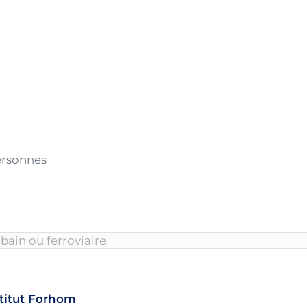
ersonnes
stitut Forhom