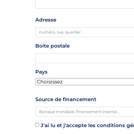
Adresse
Adresse
professionnelle
Boite postale
Pays
Source de financement
J'ai lu et j'accepte les conditions g