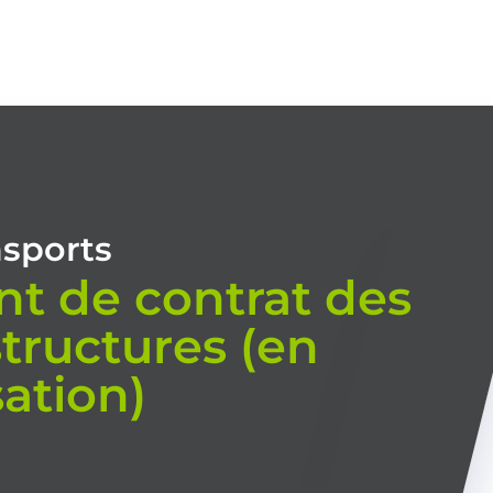
TIONS
CONSEIL
MODALITÉS DE FORMATION
RÉALISATIONS
NO
nsports
 de contrat des
structures (en
sation)