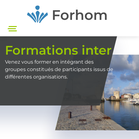
Aller
au
contenu
principal
Formations inter
Venez vous former en intégrant des
groupes constitués de participants issus de
différentes organisations.